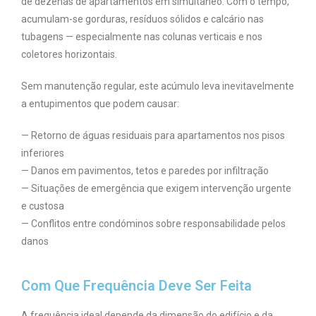
de dezenas de apartamentos em simultâneo. Com o tempo,
acumulam-se gorduras, resíduos sólidos e calcário nas
tubagens — especialmente nas colunas verticais e nos
coletores horizontais.
Sem manutenção regular, este acúmulo leva inevitavelmente
a entupimentos que podem causar:
— Retorno de águas residuais para apartamentos nos pisos
inferiores
— Danos em pavimentos, tetos e paredes por infiltração
— Situações de emergência que exigem intervenção urgente
e custosa
— Conflitos entre condóminos sobre responsabilidade pelos
danos
Com Que Frequência Deve Ser Feita
A frequência ideal depende da dimensão do edifício e da