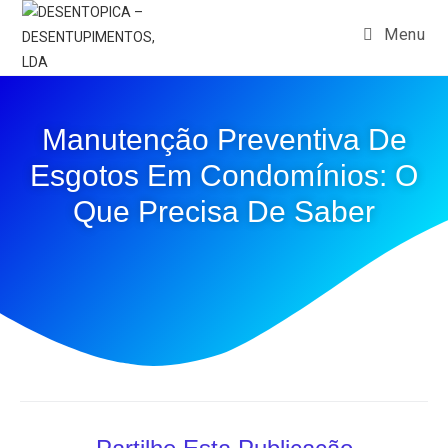
Menu
Manutenção Preventiva De
Esgotos Em Condomínios: O
Que Precisa De Saber